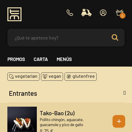
0
PROMOS
CARTA
MENÚS
vegetarian
vegan
glutenfree
Entrantes
Tako-Bao (2u)
+
Pollito chingón, aguacate,
guacamole y pico de gallo
8,75 €