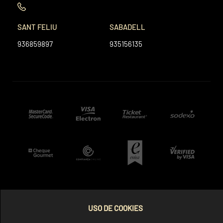
SANT FELIU
SABADELL
936859897
935156135
USO DE COOKIES