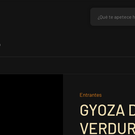
O
Entrantes
GYOZA 
VERDU