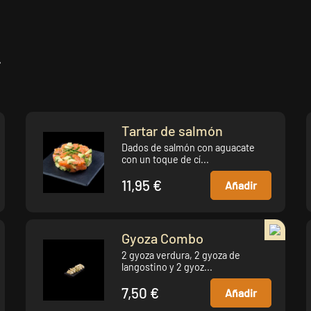
.
Tartar de salmón
Dados de salmón con aguacate
con un toque de cí...
11,95 €
Añadir
Gyoza Combo
2 gyoza verdura, 2 gyoza de
langostino y 2 gyoz...
7,50 €
Añadir