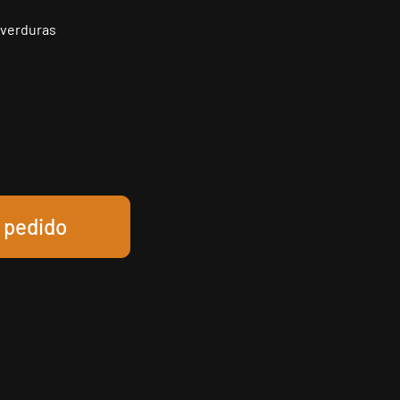
y verduras
u pedido