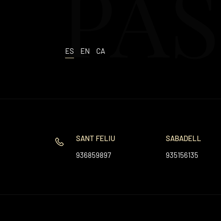
PAS
ES
EN
CA
SANT FELIU
SABADELL
936859897
935156135