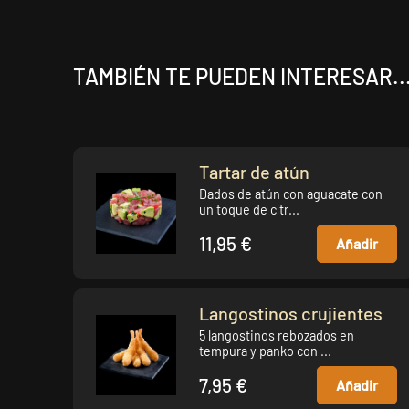
TAMBIÉN TE PUEDEN INTERESAR..
Tartar de atún
Dados de atún con aguacate con
un toque de cítr...
11,95 €
Añadir
Langostinos crujientes
5 langostinos rebozados en
tempura y panko con ...
7,95 €
Añadir