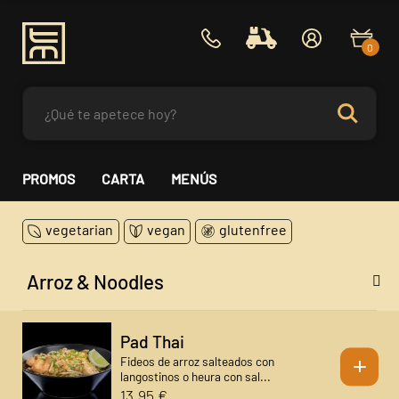
0
PROMOS
CARTA
MENÚS
vegetarian
vegan
glutenfree
Arroz & Noodles
Pad Thai
+
Fideos de arroz salteados con
langostinos o heura con sal...
13,95 €