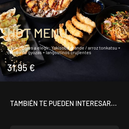
HOT MENU
2 principales a elegir: Yakisoba grande / arroz tonkatsu +
combo de gyozas + langostinos crujientes
31,95 €
TAMBIÉN TE PUEDEN INTERESAR...