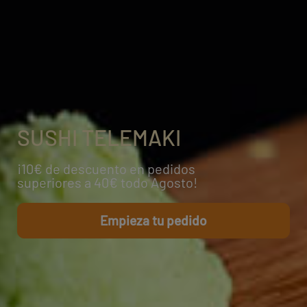
SUSHI TELEMAKI
¡10€ de descuento en pedidos
superiores
a 40€ todo Agosto!
Empieza tu pedido