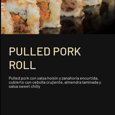
Anguila Teriyaki Roll
Langostino tempurizado y aguacate
cubierto de l...
Añadir
PULLED PORK
Roll X
Futomaki tempurizado con
espárrago tempurizado ...
ROLL
Añadir
Pulled pork con salsa hoisin y zanahoria encurtida,
cubierto con cebolla crujiente, almendra laminada y
salsa sweet chilly
Salmón Flambeado 2.0
Langostino en panko, aguacate,
queso crema, cub...
Añadir