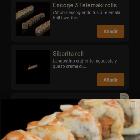
Escoge 3 Telemaki rolls
¡Ahorra escogiendo tus 3 Telemaki
Roll favoritos!
Añadir
Sibarita roll
Langostino crujiente, aguacate y
queso crema cu...
Añadir
Salmon Chicken Roll
Finger de pollo rebozado y queso
crema con topp...
Añadir