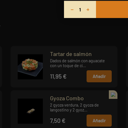
.
Tartar de salmón
Dados de salmón con aguacate
con un toque de cí...
11,95 €
Añadir
Gyoza Combo
2 gyoza verdura, 2 gyoza de
langostino y 2 gyoz...
7,50 €
Añadir