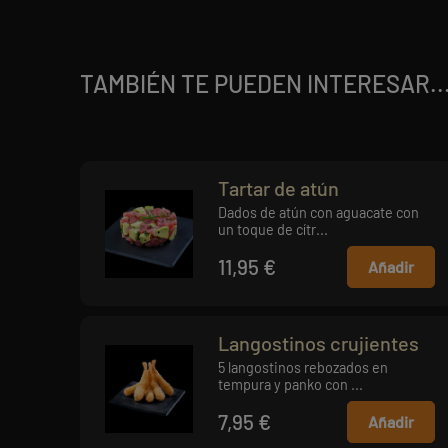
TAMBIÉN TE PUEDEN INTERESAR..
Tartar de atún
Dados de atún con aguacate con
un toque de cítr...
11,95 €
Añadir
Langostinos crujientes
5 langostinos rebozados en
tempura y panko con ...
7,95 €
Añadir