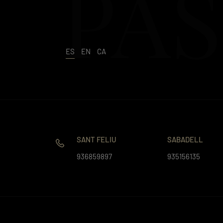
PAS
ES
EN
CA
SANT FELIU
SABADELL
936859897
935156135