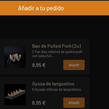
Añadir a tu pedido
Bao de Pulled Pork (2u)
2 Pan Bao rellenos de pulled pork
con salsa hoi...
8,95 €
Añadir
Gyoza de langostino
5 Gyozas rellenas de langostinos
6,95 €
Añadir