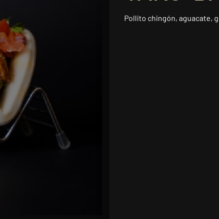
Pollito chingón, aguacate, 
8,75 €
Añadir a t