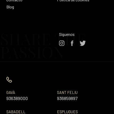
Blog
SHARE THE
Síguenos
PASSION
GAVÀ
SANT FELIU
936389000
936859897
SABADELL
ESPLUGUES