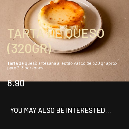
TARTA DE QUESO
(320GR)
Tarta de queso artesana al estilo vasco de 320 gr aprox
para 2-3 personas
8.90
YOU MAY ALSO BE INTERESTED...