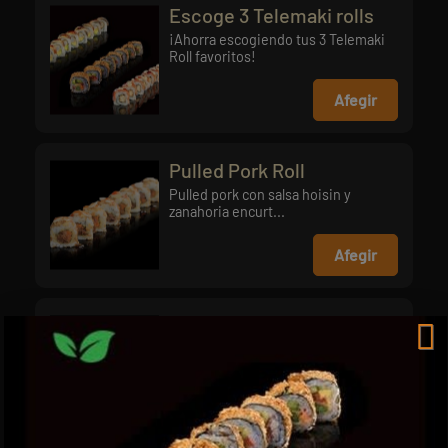
Escoge 3 Telemaki rolls
¡Ahorra escogiendo tus 3 Telemaki
Roll favoritos!
Afegir
Pulled Pork Roll
Pulled pork con salsa hoisin y
zanahoria encurt...
Afegir
Sibarita roll
Langostino crujiente, aguacate y
queso crema cu...
Afegir