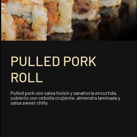
Anguila Teriyaki Roll
Langostino tempurizado y aguacate
cubierto de l...
Add
PULLED PORK
Roll X
Futomaki tempurizado con
espárrago tempurizado ...
ROLL
Add
Pulled pork con salsa hoisin y zanahoria encurtida,
cubierto con cebolla crujiente, almendra laminada y
salsa sweet chilly
Salmón Flambeado 2.0
Langostino en panko, aguacate,
queso crema, cub...
Add