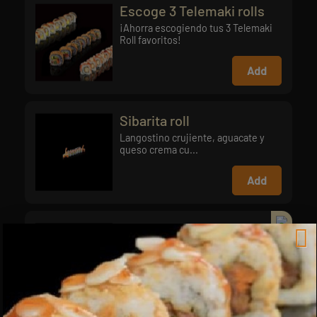
Escoge 3 Telemaki rolls
¡Ahorra escogiendo tus 3 Telemaki
Roll favoritos!
Add
Sibarita roll
Langostino crujiente, aguacate y
queso crema cu...
Add
Salmon Chicken Roll
Finger de pollo rebozado y queso
crema con topp...
Add