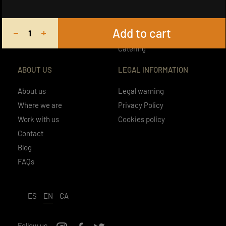
PASSION
Promotions
From Mondays to Sundays
Menu
12:45h - 15.45h
Add to cart
Menus
19:30 - 23:15h
Catering
ABOUT US
LEGAL INFORMATION
About us
Legal warning
Where we are
Privacy Policy
Work with us
Cookies policy
Contact
Blog
FAQs
ES
EN
CA
Follow us