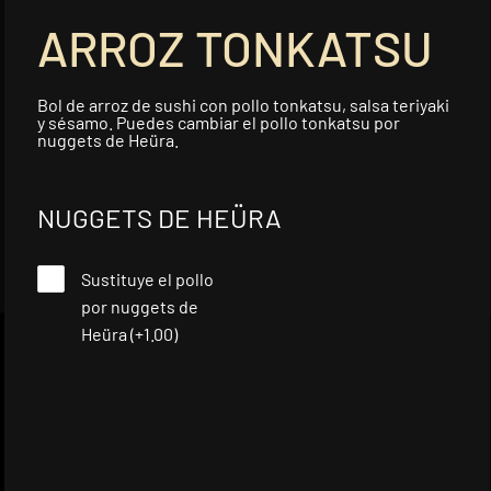
ARROZ TONKATSU
Pad Thai
Fideos de arroz salteados con
langostinos o heu...
Bol de arroz de sushi con pollo tonkatsu, salsa teriyaki
y sésamo. Puedes cambiar el pollo tonkatsu por
Add
nuggets de Heüra.
NUGGETS DE HEÜRA
Sustituye el pollo
por nuggets de
Heüra
(+1.00)
SHARE THE
OUR FOOD
SCHEDULE