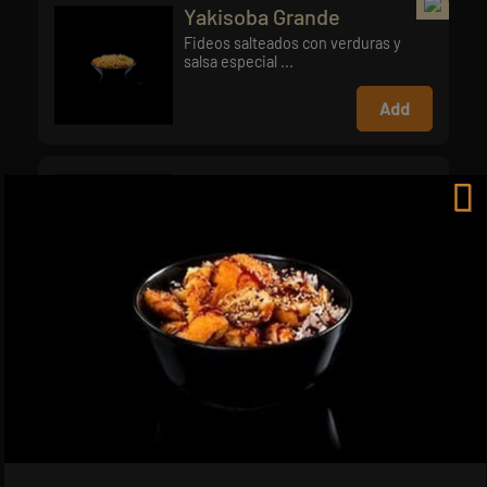
Yakisoba Grande
Fideos salteados con verduras y
salsa especial ...
Add
Yakisoba Mediano
Fideos salteados con verduras y
salsa especial ...
Add
Tu Poke
Base a elegir con 1 proteína + 1 salsa
+ 3 topp...
Add