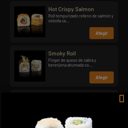
Hot Crispy Salmon
Roll tempurizado relleno de salmón y
cebolla ca...
Afegir
Smoky Roll
Finger de queso de cabra y
berenjena ahumada co...
Afegir
American Roll
Finger de pollo rebozado, cebolla
caramelizada ...
Afegir