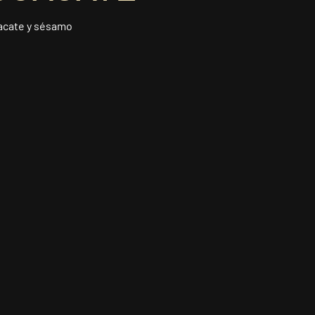
uacate y sésamo
a comanda