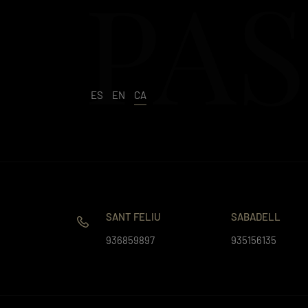
PAS
ES
EN
CA
SANT FELIU
SABADELL
936859897
935156135